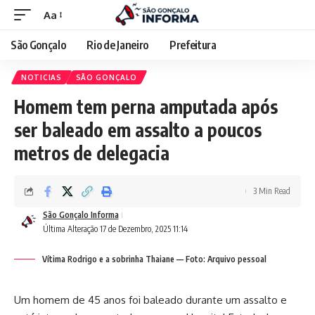
Aa
São Gonçalo
Rio de Janeiro
Prefeitura
NOTICIAS
SÃO GONÇALO
Homem tem perna amputada após
ser baleado em assalto a poucos
metros de delegacia
3 Min Read
São Gonçalo Informa
Última Alteração 17 de Dezembro, 2025 11:14
Vítima Rodrigo e a sobrinha Thaiane — Foto: Arquivo pessoal
Um homem de 45 anos foi baleado durante um assalto e