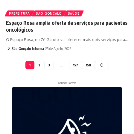
PREFEITURA
SÃO GONÇALO
SAÚDE
Espaço Rosa amplia oferta de serviços para pacientes
oncológicos
O Espaço Rosa, no Zé Garoto, vai oferecer mais dois serviços para…
São Gonçalo Informa
25 de Agosto, 2025
1
2
3
…
157
158
Anuncie Conosco