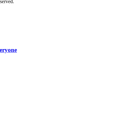
served.
veryone