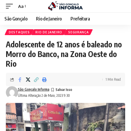
Aa
São Gonçalo
Rio de Janeiro
Prefeitura
DESTAQUES
RIO DE JANEIRO
SEGURANÇA
Adolescente de 12 anos é baleado no
Morro do Banco, na Zona Oeste do
Rio
1 Min Read
São Gonçalo Informa
Última Alteração 2 de Maio, 2023 9:30