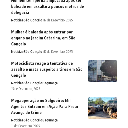
Homem tem perna amputada após ser
baleado em assalto a poucos metros de
delegacia
Noticias
São Gonçalo
17 de Dezembro, 2025
Mulher é baleada após entrar por
engano no Jardim Catarina, em São
Gonçalo
Noticias
São Gonçalo
17 de Dezembro, 2025
Motociclista reage a tentativa de
assalto e mata suspeito a tiros em São
Gonçalo
Noticias
São Gonçalo
Segurança
15 de Dezembro, 2025
Megaoperação no Salgueiro: Mil
Agentes Entram em Ação Para Frear
Avanço do Crime
Noticias
São Gonçalo
Segurança
11 de Dezembro, 2025