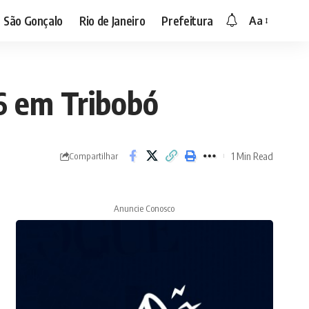
São Gonçalo
Rio de Janeiro
Prefeitura
Aa
Font
Resizer
06 em Tribobó
1 Min Read
Compartilhar
Anuncie Conosco