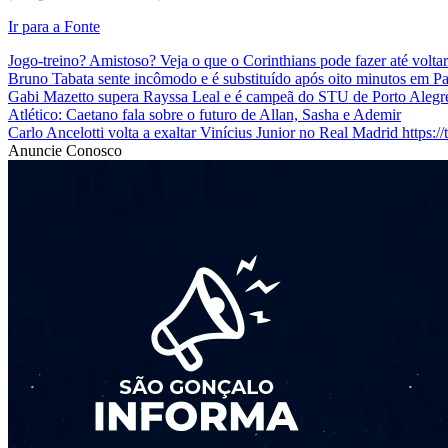
Ir para a Fonte
Jogo-treino? Amistoso? Veja o que o Corinthians pode fazer até voltar 
Bruno Tabata sente incômodo e é substituído após oito minutos em Pa
Gabi Mazetto supera Rayssa Leal e é campeã do STU de Porto Alegr
Atlético: Caetano fala sobre o futuro de Allan, Sasha e Ademir
Carlo Ancelotti volta a exaltar Vinícius Junior no Real Madrid https
Anuncie Conosco