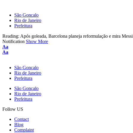
São Gonçalo
Rio de Janeiro
Prefeitura
Reading:
Após goleada, Barcelona planeja reformulação e mira Messi
Notification
Show More
Font
Aa
Resizer
Font
Aa
Resizer
São Gonçalo
Rio de Janeiro
Prefeitura
São Gonçalo
Rio de Janeiro
Prefeitura
Follow US
Contact
Blog
Complaint