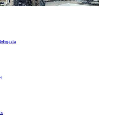
delegacia
lo
lo