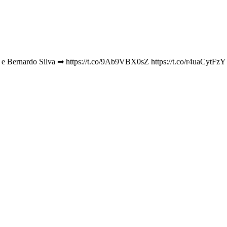
 e Bernardo Silva ➡ https://t.co/9Ab9VBX0sZ https://t.co/r4uaCytFzY