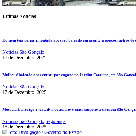
Últimas Notícias
Homem tem perna amputada após ser baleado em assalto a poucos metros de 
Noticias
São Gonçalo
17 de Dezembro, 2025
Mulher é baleada após entrar por engano no Jardim Catarina, em São Gonça
Noticias
São Gonçalo
17 de Dezembro, 2025
Motociclista reage a tentativa de assalto e mata suspeito a tiros em São Gonça
Noticias
São Gonçalo
Segurança
15 de Dezembro, 2025