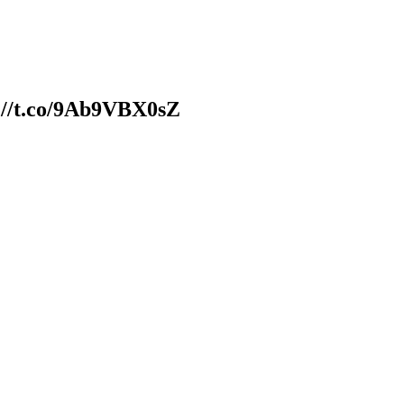
s://t.co/9Ab9VBX0sZ