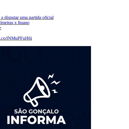
a disputar uma partida oficial
lmeiras x Ituano
e
://t.co/lNMuPFuH6i