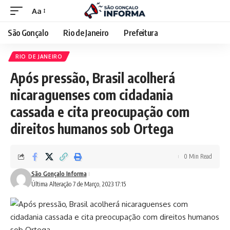
Aa
São Gonçalo
Rio de Janeiro
Prefeitura
RIO DE JANEIRO
Após pressão, Brasil acolherá
nicaraguenses com cidadania
cassada e cita preocupação com
direitos humanos sob Ortega
0 Min Read
São Gonçalo Informa
Última Alteração 7 de Março, 2023 17:15