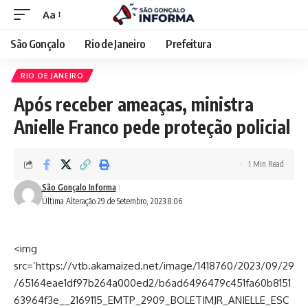
Aa
São Gonçalo
Rio de Janeiro
Prefeitura
RIO DE JANEIRO
Após receber ameaças, ministra
Anielle Franco pede proteção policial
1 Min Read
São Gonçalo Informa
Última Alteração 29 de Setembro, 2023 8:06
<img
src=’https://vtb.akamaized.net/image/1418760/2023/09/29
/65164eae1df97b264a000ed2/b6ad6496479c451fa60b8151
63964f3e__2169115_EMTP_2909_BOLETIMJR_ANIELLE_ESC