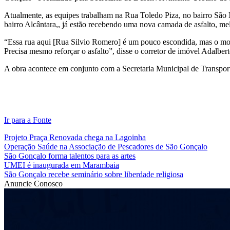
Atualmente, as equipes trabalham na Rua Toledo Piza, no bairro São
bairro Alcântara,, já estão recebendo uma nova camada de asfalto, me
“Essa rua aqui [Rua Silvio Romero] é um pouco escondida, mas o mov
Precisa mesmo reforçar o asfalto”, disse o corretor de imóvel Adalber
A obra acontece em conjunto com a Secretaria Municipal de Transporte
Ir para a Fonte
Projeto Praça Renovada chega na Lagoinha
Operação Saúde na Associação de Pescadores de São Gonçalo
São Gonçalo forma talentos para as artes
UMEI é inaugurada em Marambaia
São Gonçalo recebe seminário sobre liberdade religiosa
Anuncie Conosco