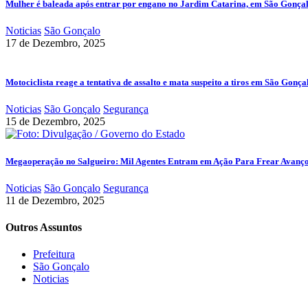
Mulher é baleada após entrar por engano no Jardim Catarina, em São Gonça
Noticias
São Gonçalo
17 de Dezembro, 2025
Motociclista reage a tentativa de assalto e mata suspeito a tiros em São Gonça
Noticias
São Gonçalo
Segurança
15 de Dezembro, 2025
Megaoperação no Salgueiro: Mil Agentes Entram em Ação Para Frear Avanç
Noticias
São Gonçalo
Segurança
11 de Dezembro, 2025
Outros Assuntos
Prefeitura
São Gonçalo
Noticias