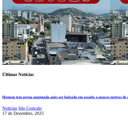
Últimas Notícias
Homem tem perna amputada após ser baleado em assalto a poucos metros de 
Noticias
São Gonçalo
17 de Dezembro, 2025