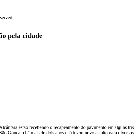
served.
ão pela cidade
e Alcântara estão recebendo o recapeamento do pavimento em alguns tr
o Gonçalo há mais de dois anos e já levou novo asfalto para diversos 