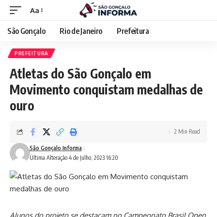
Aa
São Gonçalo
Rio de Janeiro
Prefeitura
PREFEITURA
Atletas do São Gonçalo em
Movimento conquistam medalhas de
ouro
2 Min Read
São Gonçalo Informa
Última Alteração 4 de Julho, 2023 16:20
Alunos do projeto se destacam no Campeonato Brasil Open