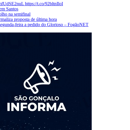
mfUdSE2nuL https://t.co/92bltnIloI
 em Santos
olho na semifinal
maliza proposta de última hora
 segunda-feira a pedido do Glorioso – FogãoNET