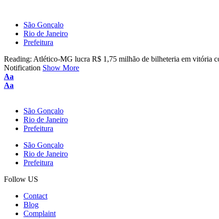
São Gonçalo
Rio de Janeiro
Prefeitura
Reading:
Atlético-MG lucra R$ 1,75 milhão de bilheteria em vitória c
Notification
Show More
Font
Aa
Resizer
Font
Aa
Resizer
São Gonçalo
Rio de Janeiro
Prefeitura
São Gonçalo
Rio de Janeiro
Prefeitura
Follow US
Contact
Blog
Complaint