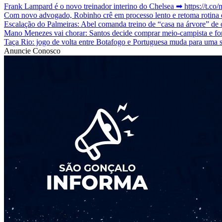
Frank Lampard é o novo treinador interino do Chelsea ➡ https://t.co/
Com novo advogado, Robinho crê em processo lento e retoma rotina
Escalação do Palmeiras: Abel comanda treino de “casa na árvore” de 
Mano Menezes vai chorar: Santos decide comprar meio-campista e for
Taça Rio: jogo de volta entre Botafogo e Portuguesa muda para uma
Anuncie Conosco