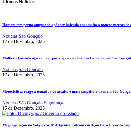
Últimas Notícias
Homem tem perna amputada após ser baleado em assalto a poucos metros de 
Noticias
São Gonçalo
17 de Dezembro, 2025
Mulher é baleada após entrar por engano no Jardim Catarina, em São Gonça
Noticias
São Gonçalo
17 de Dezembro, 2025
Motociclista reage a tentativa de assalto e mata suspeito a tiros em São Gonça
Noticias
São Gonçalo
Segurança
15 de Dezembro, 2025
Megaoperação no Salgueiro: Mil Agentes Entram em Ação Para Frear Avanç