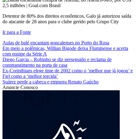
Detentor de 80% dos direitos econômicos, Galo já autorizou saída
do atacante de 28 anos para o clube gerido pelo Grupo City
Ir para a Fonte
Aulas de balé encantam gonçalenses no Porto do Rosa
Em meio a polêmicas, Willian Bigode deixa Fluminense e acerta
com equipe da Série A
Diego Garcia – Robinho se diz perseguido e reclama de
constrangimento na porta de casa
Ex-Corinthians elege time de 2002 como o ‘melhor que já jogou’ e
Fiel como a ‘melhor torcida’
Suárez perde a cabeça e empurra Renato Gaúcho
Anuncie Conosco