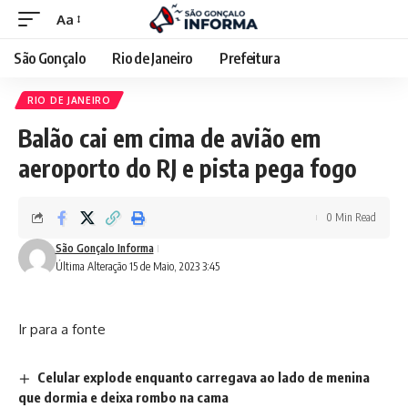
Aa
São Gonçalo
Rio de Janeiro
Prefeitura
RIO DE JANEIRO
Balão cai em cima de avião em
aeroporto do RJ e pista pega fogo
0 Min Read
São Gonçalo Informa
Última Alteração 15 de Maio, 2023 3:45
Ir para a fonte
Celular explode enquanto carregava ao lado de menina
que dormia e deixa rombo na cama