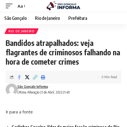
Aa
São Gonçalo
Rio de Janeiro
Prefeitura
RIO DE JANEIRO
Bandidos atrapalhados: veja
flagrantes de criminosos falhando na
hora de cometer crimes
0 Min Read
São Gonçalo Informa
Última Alteração 21 de Abril, 2023 21:49
Ir para a fonte
Carlinhos Cocaína, líder da maior facção criminosa do Rio,