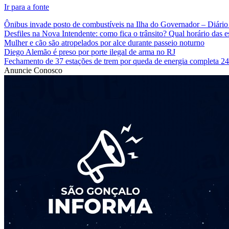
Ir para a fonte
Ônibus invade posto de combustíveis na Ilha do Governador – Diário
Desfiles na Nova Intendente: como fica o trânsito? Qual horário das 
Mulher e cão são atropelados por alce durante passeio noturno
Diego Alemão é preso por porte ilegal de arma no RJ
Fechamento de 37 estações de trem por queda de energia completa 24
Anuncie Conosco