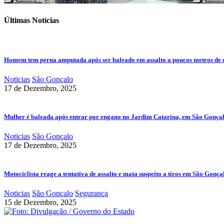
Últimas Notícias
Homem tem perna amputada após ser baleado em assalto a poucos metros de 
Noticias
São Gonçalo
17 de Dezembro, 2025
Mulher é baleada após entrar por engano no Jardim Catarina, em São Gonça
Noticias
São Gonçalo
17 de Dezembro, 2025
Motociclista reage a tentativa de assalto e mata suspeito a tiros em São Gonça
Noticias
São Gonçalo
Segurança
15 de Dezembro, 2025