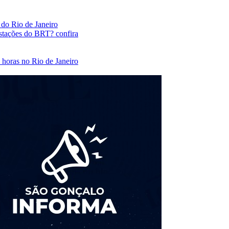
 do Rio de Janeiro
estações do BRT? confira
 horas no Rio de Janeiro