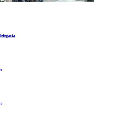
delegacia
lo
lo