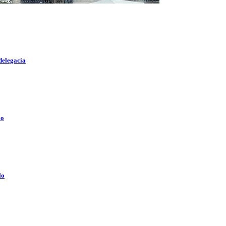
delegacia
lo
lo