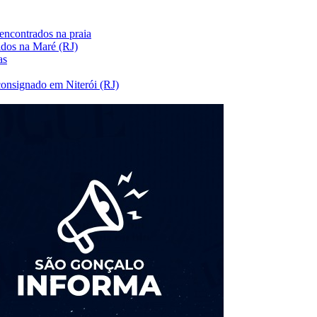
 encontrados na praia
idos na Maré (RJ)
as
consignado em Niterói (RJ)