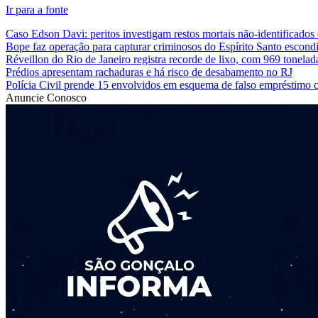
Ir para a fonte
Caso Edson Davi: peritos investigam restos mortais não-identificados
Bope faz operação para capturar criminosos do Espírito Santo escond
Réveillon do Rio de Janeiro registra recorde de lixo, com 969 tonelad
Prédios apresentam rachaduras e há risco de desabamento no RJ
Polícia Civil prende 15 envolvidos em esquema de falso empréstimo 
Anuncie Conosco