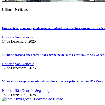
Últimas Notícias
Homem tem perna amputada após ser baleado em assalto a poucos metros de 
Noticias
São Gonçalo
17 de Dezembro, 2025
Mulher é baleada após entrar por engano no Jardim Catarina, em São Gonça
Noticias
São Gonçalo
17 de Dezembro, 2025
Motociclista reage a tentativa de assalto e mata suspeito a tiros em São Gonça
Noticias
São Gonçalo
Segurança
15 de Dezembro, 2025