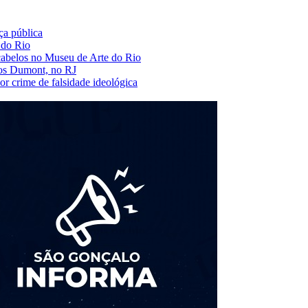
ça pública
s do Rio
cabelos no Museu de Arte do Rio
tos Dumont, no RJ
r crime de falsidade ideológica