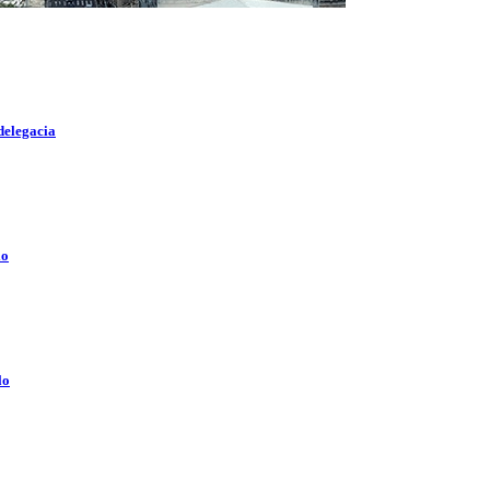
delegacia
lo
lo