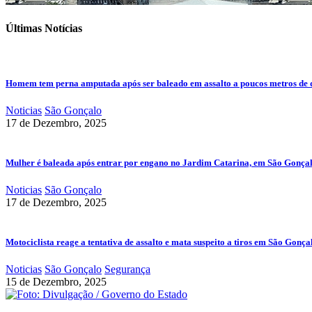
Últimas Notícias
Homem tem perna amputada após ser baleado em assalto a poucos metros de 
Noticias
São Gonçalo
17 de Dezembro, 2025
Mulher é baleada após entrar por engano no Jardim Catarina, em São Gonça
Noticias
São Gonçalo
17 de Dezembro, 2025
Motociclista reage a tentativa de assalto e mata suspeito a tiros em São Gonça
Noticias
São Gonçalo
Segurança
15 de Dezembro, 2025