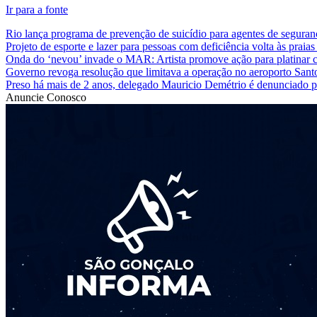
Ir para a fonte
Rio lança programa de prevenção de suicídio para agentes de seguran
Projeto de esporte e lazer para pessoas com deficiência volta às praia
Onda do ‘nevou’ invade o MAR: Artista promove ação para platinar 
Governo revoga resolução que limitava a operação no aeroporto San
Preso há mais de 2 anos, delegado Mauricio Demétrio é denunciado po
Anuncie Conosco