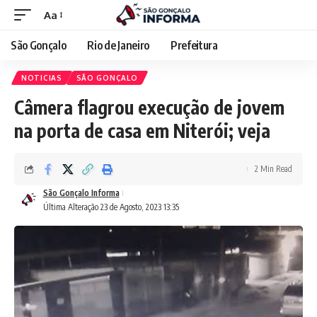
Aa
São Gonçalo
Rio de Janeiro
Prefeitura
NOTICIAS
SÃO GONÇALO
Câmera flagrou execução de jovem
na porta de casa em Niterói; veja
2 Min Read
São Gonçalo Informa
Última Alteração 23 de Agosto, 2023 13:35