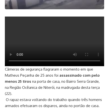
Câmeras de segurança flagraram o momento em que
Matheus Peçanha de 25 anos foi
assassinado com pelo
menos 25 tiros
na porta de casa, no Bairro Serra Grande,
na Região Ocêanica de Niterói, na madrugada desta terça
(22).
O rapaz estava voltando do trabalho quando três homens
armados efetuaram os disparos, ainda no portão de casa.