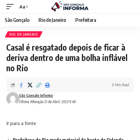
Aa
São Gonçalo
Rio de Janeiro
Prefeitura
RIO DE JANEIRO
Casal é resgatado depois de ficar à
deriva dentro de uma bolha inflável
no Rio
0 Min Read
São Gonçalo Informa
Última Alteração 21 de Abril, 2023 9:49
Ir para a fonte
Prefeitura do Rio muda material do busto de Orlando