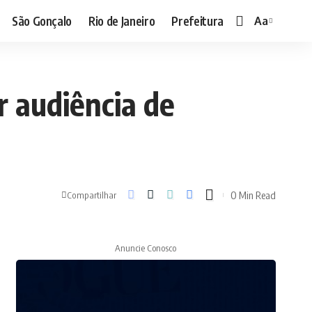
São Gonçalo
Rio de Janeiro
Prefeitura
Aa
Font
Resizer
r audiência de
0 Min Read
Compartilhar
Anuncie Conosco