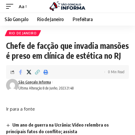
Aa
São Gonçalo
Rio de Janeiro
Prefeitura
RIO DE JANEIRO
Chefe de facção que invadia mansões
é preso em clínica de estética no RJ
0 Min Read
São Gonçalo Informa
Última Alteração 8 de Junho, 2023 21:48
Ir para a fonte
Um ano de guerra na Ucrânia: Vídeo relembra os
principais fatos do conflito; assista