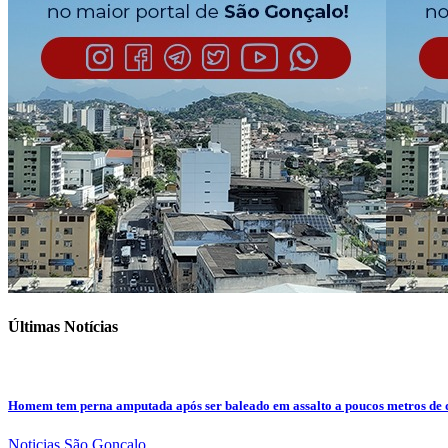
Últimas Notícias
Homem tem perna amputada após ser baleado em assalto a poucos metros de 
Noticias
São Gonçalo