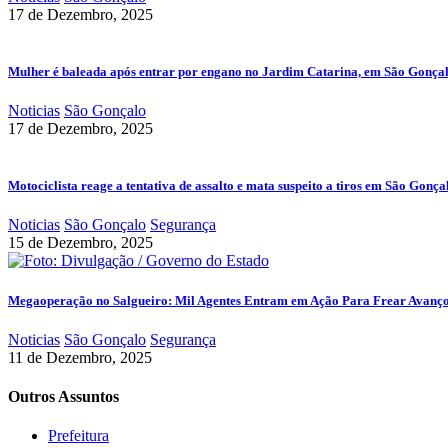
17 de Dezembro, 2025
Mulher é baleada após entrar por engano no Jardim Catarina, em São Gonça
Noticias
São Gonçalo
17 de Dezembro, 2025
Motociclista reage a tentativa de assalto e mata suspeito a tiros em São Gonça
Noticias
São Gonçalo
Segurança
15 de Dezembro, 2025
Megaoperação no Salgueiro: Mil Agentes Entram em Ação Para Frear Avanç
Noticias
São Gonçalo
Segurança
11 de Dezembro, 2025
Outros Assuntos
Prefeitura