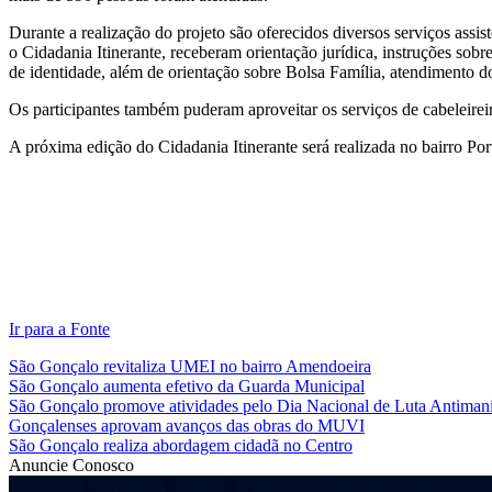
Durante a realização do projeto são oferecidos diversos serviços ass
o Cidadania Itinerante, receberam orientação jurídica, instruções s
de identidade, além de orientação sobre Bolsa Família, atendimento do 
Os participantes também puderam aproveitar os serviços de cabeleireiro
A próxima edição do Cidadania Itinerante será realizada no bairro Por
Ir para a Fonte
São Gonçalo revitaliza UMEI no bairro Amendoeira
São Gonçalo aumenta efetivo da Guarda Municipal
São Gonçalo promove atividades pelo Dia Nacional de Luta Antiman
Gonçalenses aprovam avanços das obras do MUVI
São Gonçalo realiza abordagem cidadã no Centro
Anuncie Conosco