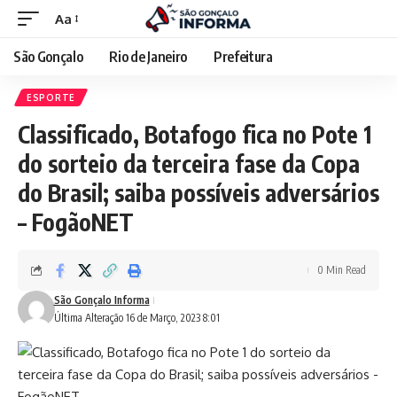
Aa
São Gonçalo
Rio de Janeiro
Prefeitura
ESPORTE
Classificado, Botafogo fica no Pote 1
do sorteio da terceira fase da Copa
do Brasil; saiba possíveis adversários
– FogãoNET
0 Min Read
São Gonçalo Informa
Última Alteração 16 de Março, 2023 8:01