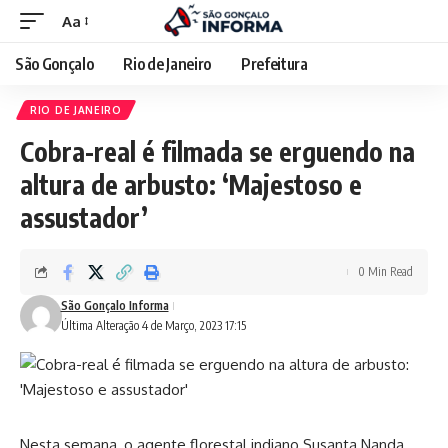
Aa
São Gonçalo
Rio de Janeiro
Prefeitura
RIO DE JANEIRO
Cobra-real é filmada se erguendo na
altura de arbusto: ‘Majestoso e
assustador’
0 Min Read
São Gonçalo Informa
Última Alteração 4 de Março, 2023 17:15
Nesta semana, o agente florestal indiano Susanta Nanda,