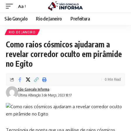
Aa
São Gonçalo
Rio de Janeiro
Prefeitura
RIO DE JANEIRO
Como raios cósmicos ajudaram a
revelar corredor oculto em pirâmide
no Egito
0 Min Read
São Gonçalo Informa
Última Alteração 3 de Março, 2023 18:17
Tecnologia de ponta que usa análise de raios cósmicos