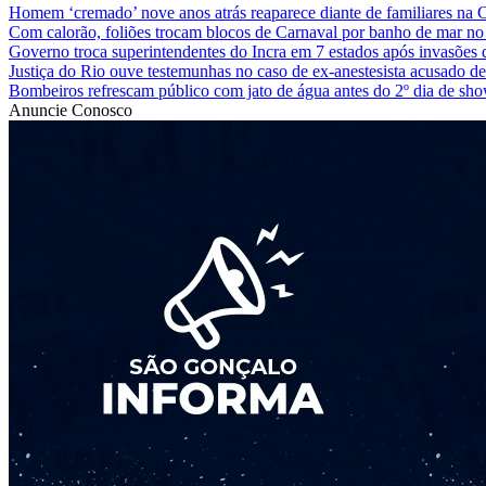
Homem ‘cremado’ nove anos atrás reaparece diante de familiares na 
Com calorão, foliões trocam blocos de Carnaval por banho de mar no
Governo troca superintendentes do Incra em 7 estados após invasõe
Justiça do Rio ouve testemunhas no caso de ex-anestesista acusado de 
Bombeiros refrescam público com jato de água antes do 2º dia de sho
Anuncie Conosco