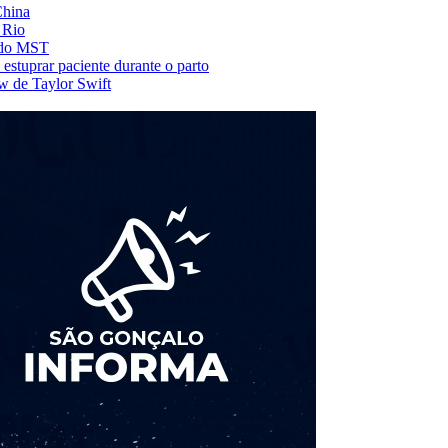
China
 Rio
s do MST
estuprar paciente durante o parto
w de Taylor Swift