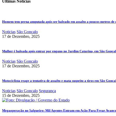
Últimas Notícias
Homem tem perna amputada após ser baleado em assalto a poucos metros de 
Noticias
São Gonçalo
17 de Dezembro, 2025
Mulher é baleada após entrar por engano no Jardim Catarina, em São Gonça
Noticias
São Gonçalo
17 de Dezembro, 2025
Motociclista reage a tentativa de assalto e mata suspeito a tiros em São Gonça
Noticias
São Gonçalo
Segurança
15 de Dezembro, 2025
Megaoperação no Salgueiro: Mil Agentes Entram em Ação Para Frear Avanç