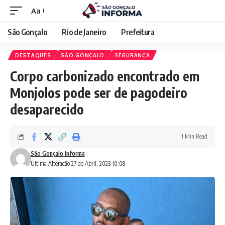
Aa
São Gonçalo
Rio de Janeiro
Prefeitura
DESTAQUES
SÃO GONÇALO
SEGURANÇA
Corpo carbonizado encontrado em
Monjolos pode ser de pagodeiro
desaparecido
1 Min Read
São Gonçalo Informa
Última Alteração 27 de Abril, 2023 10:08