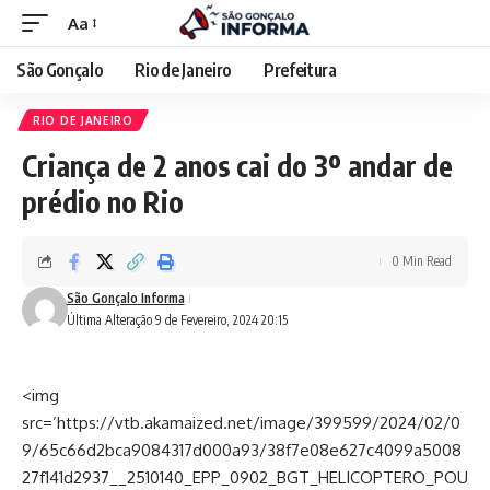
Aa
São Gonçalo
Rio de Janeiro
Prefeitura
RIO DE JANEIRO
Criança de 2 anos cai do 3º andar de
prédio no Rio
0 Min Read
São Gonçalo Informa
Última Alteração 9 de Fevereiro, 2024 20:15
<img
src=’https://vtb.akamaized.net/image/399599/2024/02/0
9/65c66d2bca9084317d000a93/38f7e08e627c4099a5008
27f141d2937__2510140_EPP_0902_BGT_HELICOPTERO_POU