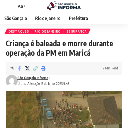
Aa
São Gonçalo
Rio de Janeiro
Prefeitura
DESTAQUES
RIO DE JANEIRO
SEGURANÇA
Criança é baleada e morre durante
operação da PM em Maricá
2 Min Read
São Gonçalo Informa
Última Alteração 12 de Julho, 2023 9:48