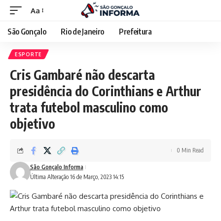
Aa
São Gonçalo
Rio de Janeiro
Prefeitura
ESPORTE
Cris Gambaré não descarta
presidência do Corinthians e Arthur
trata futebol masculino como
objetivo
0 Min Read
São Gonçalo Informa
Última Alteração 16 de Março, 2023 14:15