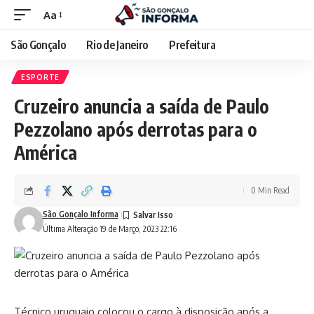
Aa
São Gonçalo
Rio de Janeiro
Prefeitura
ESPORTE
Cruzeiro anuncia a saída de Paulo
Pezzolano após derrotas para o
América
0 Min Read
São Gonçalo Informa
Última Alteração 19 de Março, 2023 22:16
Técnico uruguaio colocou o cargo à disposição após a