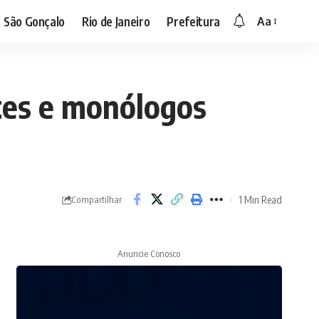
São Gonçalo
Rio de Janeiro
Prefeitura
Aa
Font
Resizer
etes e monólogos
1 Min Read
Compartilhar
Anuncie Conosco