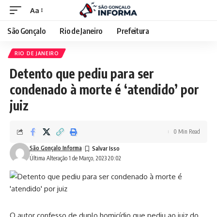
Aa
São Gonçalo
Rio de Janeiro
Prefeitura
RIO DE JANEIRO
Detento que pediu para ser
condenado à morte é ‘atendido’ por
juiz
0 Min Read
São Gonçalo Informa
Última Alteração 1 de Março, 2023 20:02
O autor confesso de duplo homicídio que pediu ao juiz do