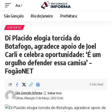
Aa
São Gonçalo
Rio de Janeiro
Prefeitura
ESPORTE
Di Placido elogia torcida do
Botafogo, agradece apoio de Joel
Carli e celebra oportunidade: ‘É um
orgulho defender essa camisa’ –
FogãoNET
0 Min Read
São Gonçalo Informa
Última Alteração 17 de Março, 2023 13:46