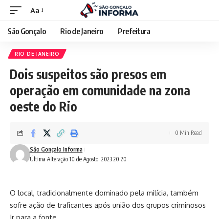
Aa
São Gonçalo
Rio de Janeiro
Prefeitura
RIO DE JANEIRO
Dois suspeitos são presos em
operação em comunidade na zona
oeste do Rio
0 Min Read
São Gonçalo Informa
Última Alteração 10 de Agosto, 2023 20:20
O local, tradicionalmente dominado pela milícia, também
sofre ação de traficantes após união dos grupos criminosos
Ir para a fonte