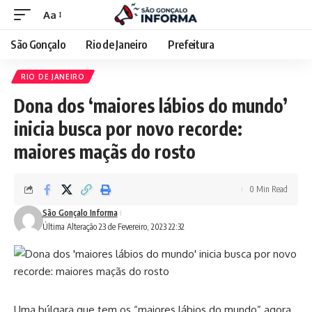
Aa
São Gonçalo
Rio de Janeiro
Prefeitura
RIO DE JANEIRO
Dona dos ‘maiores lábios do mundo’
inicia busca por novo recorde:
maiores maçãs do rosto
0 Min Read
São Gonçalo Informa
Última Alteração 23 de Fevereiro, 2023 22:32
Uma búlgara que tem os “maiores lábios do mundo” agora