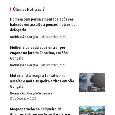
Últimas Notícias
Homem tem perna amputada após ser
baleado em assalto a poucos metros de
delegacia
Noticias
São Gonçalo
17 de Dezembro, 2025
Mulher é baleada após entrar por
engano no Jardim Catarina, em São
Gonçalo
Noticias
São Gonçalo
17 de Dezembro, 2025
Motociclista reage a tentativa de
assalto e mata suspeito a tiros em São
Gonçalo
Noticias
São Gonçalo
Segurança
15 de Dezembro, 2025
Megaoperação no Salgueiro: Mil
Agentes Entram em Ação Para Frear