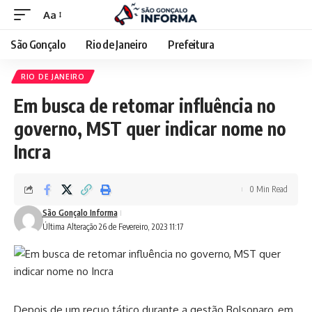
Aa
São Gonçalo
Rio de Janeiro
Prefeitura
RIO DE JANEIRO
Em busca de retomar influência no
governo, MST quer indicar nome no
Incra
0 Min Read
São Gonçalo Informa
Última Alteração 26 de Fevereiro, 2023 11:17
Depois de um recuo tático durante a gestão Bolsonaro, em