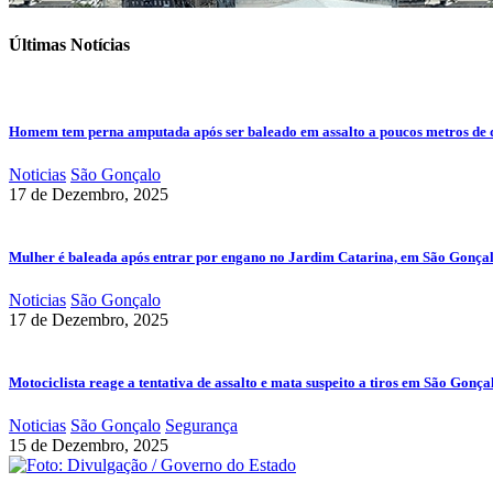
Últimas Notícias
Homem tem perna amputada após ser baleado em assalto a poucos metros de 
Noticias
São Gonçalo
17 de Dezembro, 2025
Mulher é baleada após entrar por engano no Jardim Catarina, em São Gonça
Noticias
São Gonçalo
17 de Dezembro, 2025
Motociclista reage a tentativa de assalto e mata suspeito a tiros em São Gonça
Noticias
São Gonçalo
Segurança
15 de Dezembro, 2025