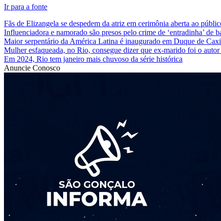
Ir para a fonte
Fãs de Elizangela se despedem da atriz em cerimônia aberta ao públic
Influenciadora e namorado são presos pelo crime de ‘entradinha’ de 
Maior serpentário da América Latina é inaugurado em Duque de Caxi
Mulher esfaqueada, no Rio, consegue dizer que ex-marido foi o autor
Em 2024, Rio tem janeiro mais chuvoso da série histórica
Anuncie Conosco