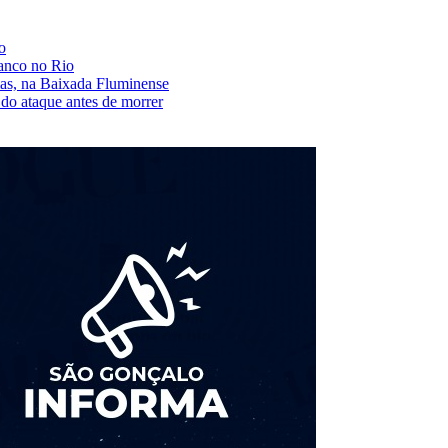
o
banco no Rio
as, na Baixada Fluminense
 do ataque antes de morrer