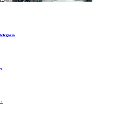
delegacia
lo
lo