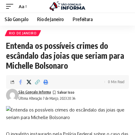
Aa
São Gonçalo
Rio de Janeiro
Prefeitura
RIO DE JANEIRO
Entenda os possíveis crimes do
escândalo das joias que seriam para
Michelle Bolsonaro
0 Min Read
São Gonçalo Informa
Última Alteração 7 de Março, 2023 20:34
O inquérito instaurado pela Polícia Federal sobre o caso das