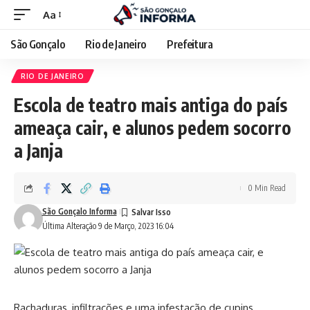
Aa
São Gonçalo
Rio de Janeiro
Prefeitura
RIO DE JANEIRO
Escola de teatro mais antiga do país
ameaça cair, e alunos pedem socorro
a Janja
0 Min Read
São Gonçalo Informa
Última Alteração 9 de Março, 2023 16:04
Rachaduras, infiltrações e uma infestação de cupins