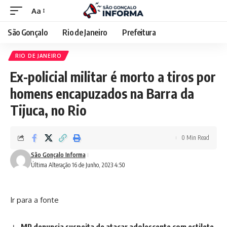
Aa
São Gonçalo
Rio de Janeiro
Prefeitura
RIO DE JANEIRO
Ex-policial militar é morto a tiros por
homens encapuzados na Barra da
Tijuca, no Rio
0 Min Read
São Gonçalo Informa
Última Alteração 16 de Junho, 2023 4:50
Ir para a fonte
MP denuncia suspeita de atacar adolescente com estilete