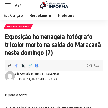
Aa
São Gonçalo
Rio de Janeiro
Prefeitura
RIO DE JANEIRO
Exposição homenageia fotógrafo
tricolor morto na saída do Maracanã
neste domingo (7)
0 Min Read
São Gonçalo Informa
Última Alteração 7 de Maio, 2023 15:30
Ir para a fonte
Novos imóveis no Centro do Rio atraem quem quer