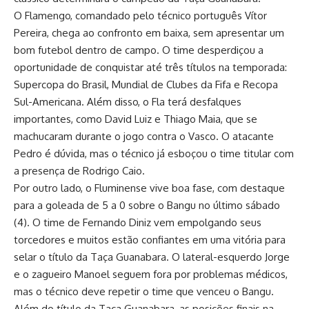
O Flamengo, comandado pelo técnico português Vítor
Pereira, chega ao confronto em baixa, sem apresentar um
bom futebol dentro de campo. O time desperdiçou a
oportunidade de conquistar até três títulos na temporada:
Supercopa do Brasil, Mundial de Clubes da Fifa e Recopa
Sul-Americana. Além disso, o Fla terá desfalques
importantes, como David Luiz e Thiago Maia, que se
machucaram durante o jogo contra o Vasco. O atacante
Pedro é dúvida, mas o técnico já esboçou o time titular com
a presença de Rodrigo Caio.
Por outro lado, o Fluminense vive boa fase, com destaque
para a goleada de 5 a 0 sobre o Bangu no último sábado
(4). O time de Fernando Diniz vem empolgando seus
torcedores e muitos estão confiantes em uma vitória para
selar o título da Taça Guanabara. O lateral-esquerdo Jorge
e o zagueiro Manoel seguem fora por problemas médicos,
mas o técnico deve repetir o time que venceu o Bangu.
Além do título da Taça Guanabara, as posições finais na