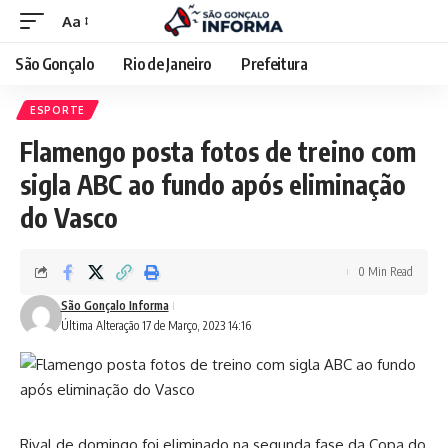
Aa
São Gonçalo
Rio de Janeiro
Prefeitura
ESPORTE
Flamengo posta fotos de treino com
sigla ABC ao fundo após eliminação
do Vasco
0 Min Read
São Gonçalo Informa
Última Alteração 17 de Março, 2023 14:16
Rival de domingo foi eliminado na segunda fase da Copa do