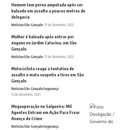
Homem tem perna amputada após ser
baleado em assalto a poucos metros de
delegacia
Noticias
São Gonçalo
17 de Dezembro, 2025
Mulher é baleada após entrar por
engano no Jardim Catarina, em São
Gonçalo
Noticias
São Gonçalo
17 de Dezembro, 2025
Motociclista reage a tentativa de
assalto e mata suspeito a tiros em São
Gonçalo
Noticias
São Gonçalo
Segurança
15 de Dezembro, 2025
Megaoperação no Salgueiro: Mil
Agentes Entram em Ação Para Frear
Avanço do Crime
Noticias
São Gonçalo
Segurança