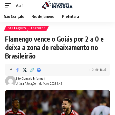
Aa
São Gonçalo
Rio de Janeiro
Prefeitura
DESTAQUES
ESPORTE
Flamengo vence o Goiás por 2 a 0 e
deixa a zona de rebaixamento no
Brasileirão
2 Min Read
São Gonçalo Informa
Última Alteração 11 de Maio, 2023 9:45