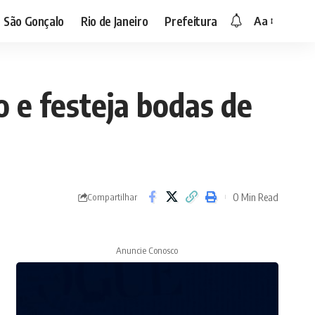
São Gonçalo
Rio de Janeiro
Prefeitura
Aa
 e festeja bodas de
0 Min Read
Compartilhar
Anuncie Conosco