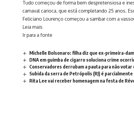
Tudo começou de forma bem despretensiosa e ines
carnaval carioca, que está completando 25 anos. 
Feliciano Lourenço começou a sambar com a vass
Leia mais
Ir para a fonte
Michelle Bolsonaro: filha diz que ex-primeira-dam
DNA em guimba de cigarro soluciona crime ocorr
Conservadores derrubam a pauta para não votar o
Subida da serra de Petrópolis (RJ) é parcialment
Rita Lee vai receber homenagem na festa de Rév