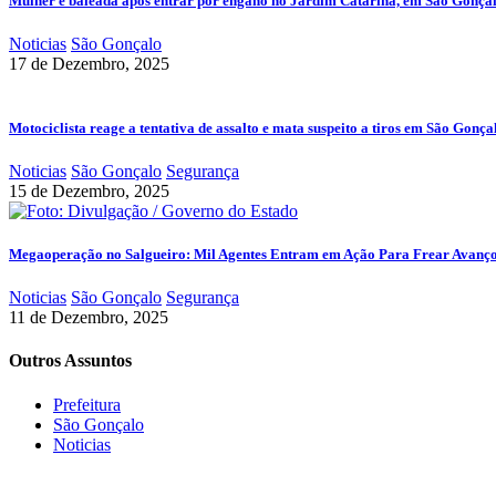
Mulher é baleada após entrar por engano no Jardim Catarina, em São Gonça
Noticias
São Gonçalo
17 de Dezembro, 2025
Motociclista reage a tentativa de assalto e mata suspeito a tiros em São Gonça
Noticias
São Gonçalo
Segurança
15 de Dezembro, 2025
Megaoperação no Salgueiro: Mil Agentes Entram em Ação Para Frear Avanç
Noticias
São Gonçalo
Segurança
11 de Dezembro, 2025
Outros Assuntos
Prefeitura
São Gonçalo
Noticias