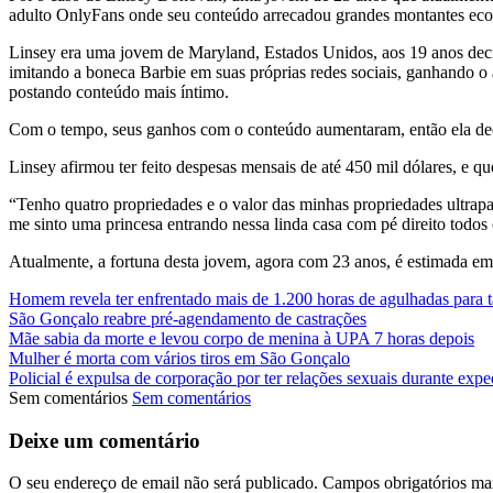
adulto OnlyFans onde seu conteúdo arrecadou grandes montantes ec
Linsey era uma jovem de Maryland, Estados Unidos, aos 19 anos decidi
imitando a boneca Barbie em suas próprias redes sociais, ganhando o 
postando conteúdo mais íntimo.
Com o tempo, seus ganhos com o conteúdo aumentaram, então ela deci
Linsey afirmou ter feito despesas mensais de até 450 mil dólares, e 
“Tenho quatro propriedades e o valor das minhas propriedades ultrapa
me sinto uma princesa entrando nessa linda casa com pé direito todos 
Atualmente, a fortuna desta jovem, agora com 23 anos, é estimada em 
Homem revela ter enfrentado mais de 1.200 horas de agulhadas para 
São Gonçalo reabre pré-agendamento de castrações
Mãe sabia da morte e levou corpo de menina à UPA 7 horas depois
Mulher é morta com vários tiros em São Gonçalo
Policial é expulsa de corporação por ter relações sexuais durante expe
Sem comentários
Sem comentários
Deixe um comentário
O seu endereço de email não será publicado.
Campos obrigatórios m