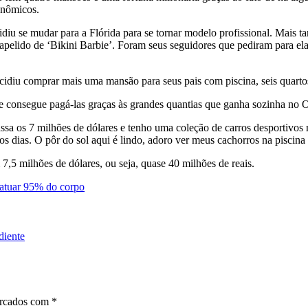
onômicos.
u se mudar para a Flórida para se tornar modelo profissional. Mais ta
apelido de ‘Bikini Barbie’. Foram seus seguidores que pediram para el
diu comprar mais uma mansão para seus pais com piscina, seis quartos
que consegue pagá-las graças às grandes quantias que ganha sozinha no 
ssa os 7 milhões de dólares e tenho uma coleção de carros desportivos 
os dias. O pôr do sol aqui é lindo, adoro ver meus cachorros na piscin
7,5 milhões de dólares, ou seja, quase 40 milhões de reais.
tatuar 95% do corpo
diente
arcados com
*