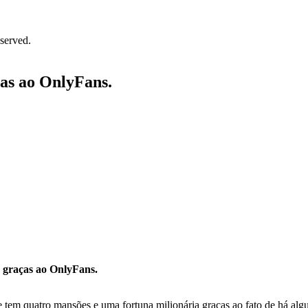
served.
ças ao OnlyFans.
 graças ao OnlyFans.
em quatro mansões e uma fortuna milionária graças ao fato de há algu