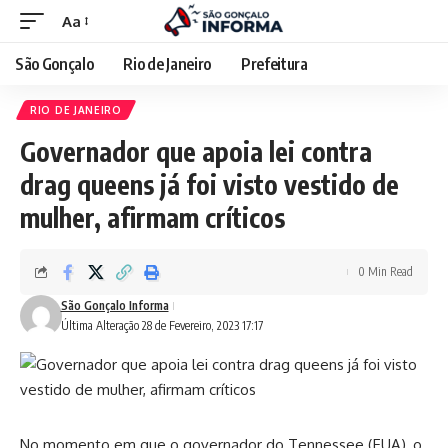
Aa
São Gonçalo
Rio de Janeiro
Prefeitura
RIO DE JANEIRO
Governador que apoia lei contra
drag queens já foi visto vestido de
mulher, afirmam críticos
0 Min Read
São Gonçalo Informa
Última Alteração 28 de Fevereiro, 2023 17:17
No momento em que o governador do Tennessee (EUA), o