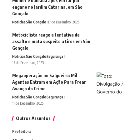
Mulher é baleada após entrar por
engano no Jardim Catarina, em São
Gonçalo
Noticias
São Gonçalo
17 de Dezembro, 2025
Motociclista reage a tentativa de
assalto e mata suspeito a tiros em São
Gonçalo
Noticias
São Gonçalo
Segurança
15 de Dezembro, 2025
Megaoperação no Salgueiro: Mil
Agentes Entram em Ação Para Frear
Avanço do Crime
Noticias
São Gonçalo
Segurança
11 de Dezembro, 2025
Outros Assuntos
Prefeitura